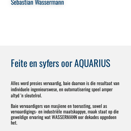
Sebastian Wassermann
Ar
B
Feite en syfers oor AQUARIUS
Alles word presies vervaardig, baie daarvan is die resultaat van
individuele ingenieurswese, en outomatisering speel amper
altyd ‘n sleutelrol.
Baie vervaardigers van masjiene en toerusting, sowel as
vervaardigings- en industriële maatskappye, maak staat op die
geweldige ervaring wat WASSERMANN oor dekades opgedoen
het.