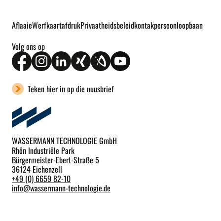
Aflaaie
Werfkaart
afdruk
Privaatheidsbeleid
kontakpersoon
loopbaan
Volg ons op
Teken hier in op die nuusbrief
WASSERMANN TECHNOLOGIE GmbH
Rhön Industriële Park
Bürgermeister-Ebert-Straße 5
36124 Eichenzell
+49 (0) 6659 82-10
info
@
wassermann-technologie.de