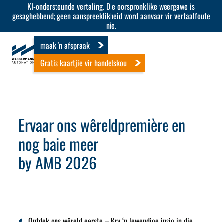
KI-ondersteunde vertaling. Die oorspronklike weergawe is
gesaghebbend; geen aanspreeklikheid word aanvaar vir vertaalfoute
nie.
maak 'n afspraak
Gratis kaartjie vir handelskou
Ervaar ons wêreldpremière en
nog baie meer
by AMB 2026
Ontdek ons ​​wêreld eerste
– Kry ‘n lewendige insig in die