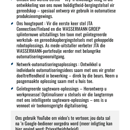
ontwikkeling van ons nuwe hoëdigtheid-bergingstelsel vir
gereedskap – spesiaal ontwerp vir gebruik in outomatiese
produksieomgewings.
Ons hoogtepunt
: Vir die eerste keer stel JTA
Connection/Finland en die WASSERMANN GROEP
splinternuwe uitstallings ten toon met geïntegreerde
werkstuk- en gereedskapbergingstelsels met gekoppelde
robotoplossings. As mede-uitstaller verbeter JTA die
WASSERMANN-portefeulje verder met belangrike
outomatiseringsvooruitgang.
Netwerk-outomatiseringsoplossings
: Ontwikkel u
individuele outomatiseringsidees saam met ons vir groter
doeltreffendheid in bewerking – direk by die beurs. Neem u
pasgemaakte oplossing saam met u huis toe.
Geïntegreerde sagteware-oplossings
– Herontwerp u
werkprosesse! Optimaliseer u stelsels vir die langtermyn
met ons intelligente sagteware-oplossings – ons is u
vennoot vir toekomsgerigte digitalisering.
Ons gebruik YouTube om video’s te vertoon; jou data sal
na ‘n Google-bediener oorgedra word (meer inligting kan
hier gevind word:
Privaatheidsbeleid
).