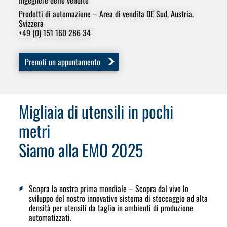
Ingegnere delle vendite
Ing
Are
Prodotti di automazione – Area di vendita DE Sud, Austria,
Svizzera
+49
+49 (0) 151 160 286 34
Prenoti un appuntamento
Migliaia di utensili in pochi
metri
Siamo alla EMO 2025
Scopra la nostra prima mondiale
– Scopra dal vivo lo
sviluppo del nostro
innovativo sistema di stoccaggio ad alta
densità
per utensili da taglio in ambienti di produzione
automatizzati.