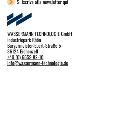
Si iscriva alla newsletter qui
WASSERMANN TECHNOLOGIE GmbH
Industriepark Rhön
Bürgermeister-Ebert-Straße 5
36124 Eichenzell
+49 (0) 6659 82-10
info
@
wassermann-technologie.de