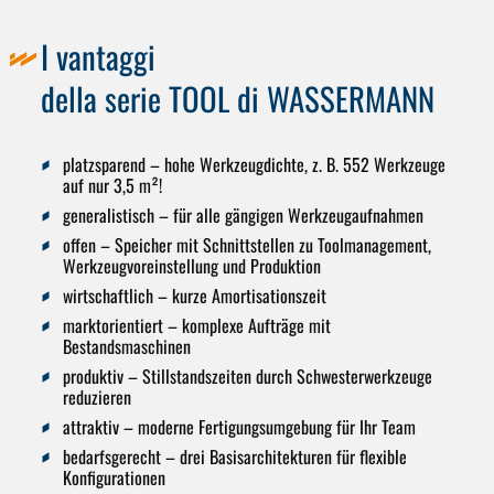
I vantaggi
della serie TOOL di WASSERMANN
platzsparend
– hohe Werkzeugdichte, z. B. 552 Werkzeuge
auf nur 3,5 m²!
generalistisch
– für alle gängigen Werkzeugaufnahmen
offen
– Speicher mit Schnittstellen zu Toolmanagement,
Werkzeugvoreinstellung und Produktion
wirtschaftlich
– kurze Amortisationszeit
marktorientiert
– komplexe Aufträge mit
Bestandsmaschinen
produktiv
– Stillstandszeiten durch Schwesterwerkzeuge
reduzieren
attraktiv
– moderne Fertigungsumgebung für Ihr Team
bedarfsgerecht
– drei Basisarchitekturen für flexible
Konfigurationen