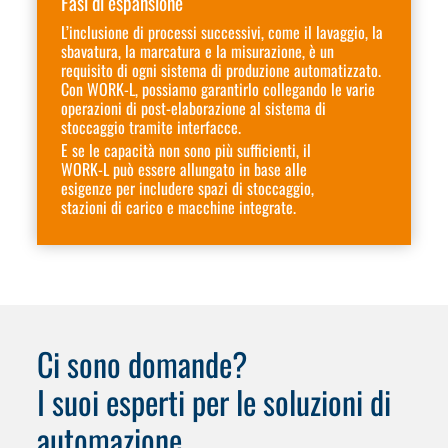
Fasi di espansione
L’inclusione di processi successivi, come il lavaggio, la
sbavatura, la marcatura e la misurazione, è un
requisito di ogni sistema di produzione automatizzato.
Con WORK-L, possiamo garantirlo collegando le varie
operazioni di post-elaborazione al sistema di
stoccaggio tramite interfacce.
E se le capacità non sono più sufficienti, il
WORK-L può essere allungato in base alle
esigenze per includere spazi di stoccaggio,
stazioni di carico e macchine integrate.
Ci sono domande?
I suoi esperti per le soluzioni di
automazione