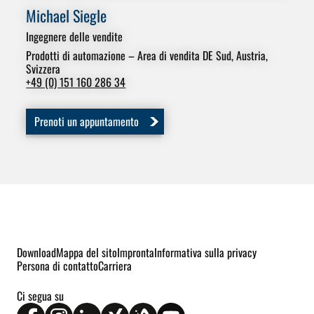
Michael Siegle
Pe
Ingegnere delle vendite
Ing
Are
Prodotti di automazione – Area di vendita DE Sud, Austria,
Svizzera
+49
+49 (0) 151 160 286 34
Prenoti un appuntamento
Download
Mappa del sito
Impronta
Informativa sulla privacy
Persona di contatto
Carriera
Ci segua su