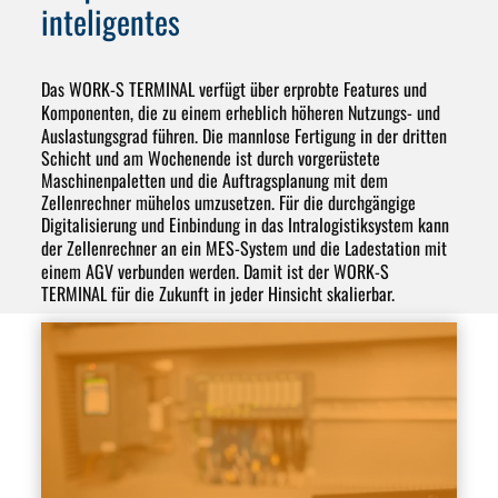
inteligentes
Das
WORK-S TERMINAL
verfügt über erprobte Features und
Komponenten, die zu einem erheblich
höheren Nutzungs- und
Auslastungsgrad
führen. Die
mannlose Fertigung
in der dritten
Schicht und am Wochenende ist durch vorgerüstete
Maschinenpaletten und die
Auftragsplanung
mit dem
Zellenrechner mühelos umzusetzen. Für die durchgängige
Digitalisierung
und Einbindung in das
Intralogistiksystem
kann
der Zellenrechner an ein
MES-System
und die Ladestation mit
einem
AGV
verbunden werden. Damit ist der WORK-S
TERMINAL für die Zukunft in jeder Hinsicht skalierbar.