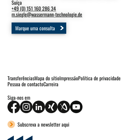
Suíça
+49
+49 (0) 151 160 286 34
p.u
m.siegle
@
wassermann-technologie.de
Marque uma consulta
Transferências
Mapa do sítio
Impressão
Política de privacidade
Pessoa de contacto
Carreira
Siga-nos em
Subscreva a newsletter aqui