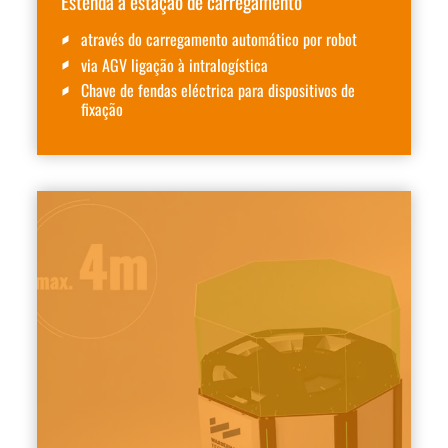
Estenda a estação de carregamento
através do carregamento automático por robot
via AGV ligação à intralogística
Chave de fendas eléctrica para dispositivos de
fixação