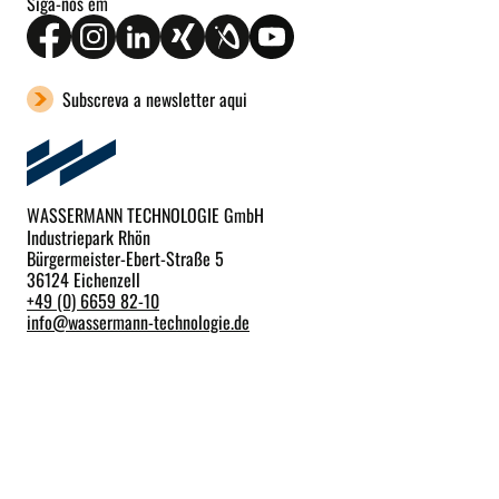
Siga-nos em
Subscreva a newsletter aqui
WASSERMANN TECHNOLOGIE GmbH
Industriepark Rhön
Bürgermeister-Ebert-Straße 5
36124 Eichenzell
+49 (0) 6659 82-10
info
@
wassermann-technologie.de