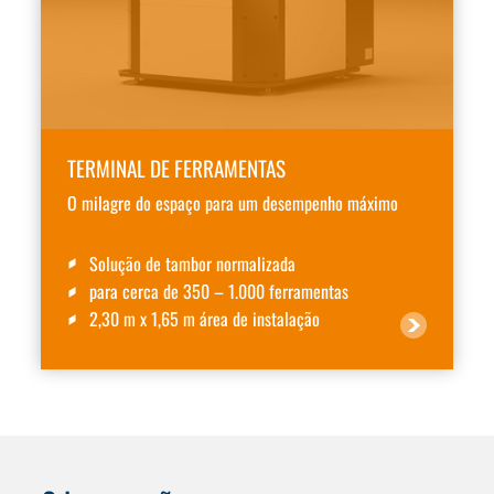
TERMINAL DE FERRAMENTAS
O milagre do espaço para um desempenho máximo
Solução de tambor normalizada
para cerca de 350 – 1.000 ferramentas
2,30 m x 1,65 m área de instalação