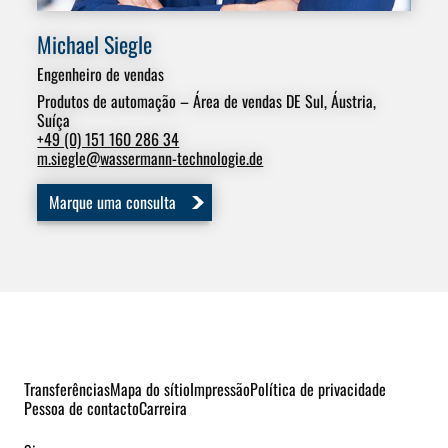
Michael Siegle
Pe
Engenheiro de vendas
Eng
Áre
Produtos de automação – Área de vendas DE Sul, Áustria,
Suíça
+49
+49 (0) 151 160 286 34
p.u
m.siegle
@
wassermann-technologie.de
Marque uma consulta
Transferências
Mapa do sítio
Impressão
Política de privacidade
Pessoa de contacto
Carreira