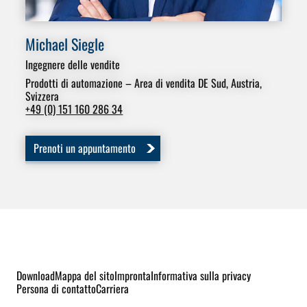
Michael Siegle
Pe
Ingegnere delle vendite
Ing
Are
Prodotti di automazione – Area di vendita DE Sud, Austria,
Svizzera
+49
+49 (0) 151 160 286 34
Prenoti un appuntamento
Download
Mappa del sito
Impronta
Informativa sulla privacy
Persona di contatto
Carriera