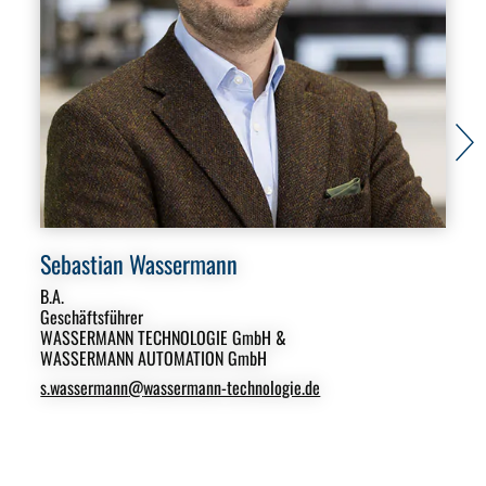
Sebastian Wassermann
Ar
B.A.
Dipl
Geschäftsführer
Ges
WASSERMANN TECHNOLOGIE GmbH &
WA
WASSERMANN AUTOMATION GmbH
arn
s.wassermann
@
wassermann-technologie.de
T