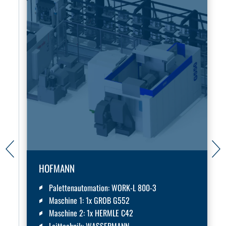
HOFMANN
Palettenautomation:
WORK-L 800-3
Maschine 1
: 1x GROB G552
Maschine 2
: 1x HERMLE C42
Leittechnik:
WASSERMANN