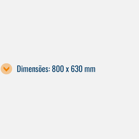
Dimensões: 800 x 630 mm
Designação da máquina / tamanho da palete
G440
G640
G840