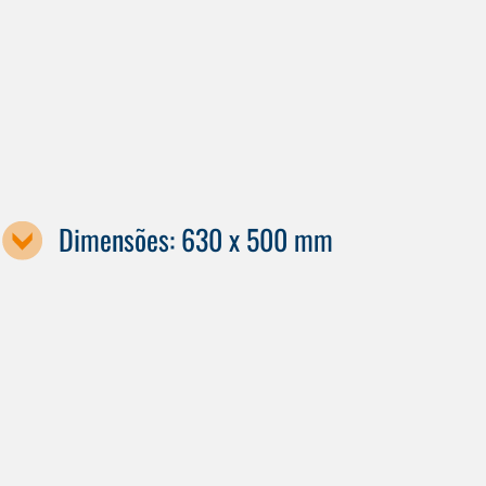
G350a
Dimensões: 630 x 500 mm
Designação da máquina / tamanho da palete
G440
G640