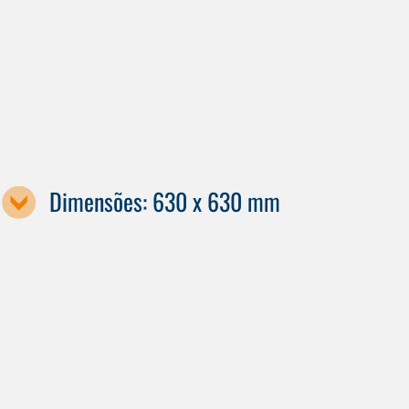
Dimensões: 630 x 630 mm
Designação da máquina
G550a
G550T
G550