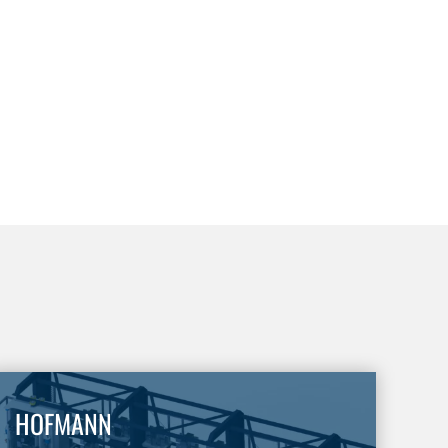
HOFMANN
G