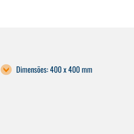
Dimensões: 400 x 400 mm
Designação da máquina / tamanho da palete
G350T
G350
G350a