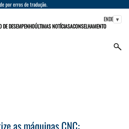
ade por erros de tradução.
EN
DE
▾
O DE DESEMPENHO
ÚLTIMAS NOTÍCIAS
ACONSELHAMENTO
ize as máquinas CNC: