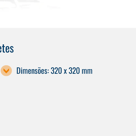
etes
Dimensões: 320 x 320 mm
Designação da máquina / tamanho da palete
G150
G350T
G350