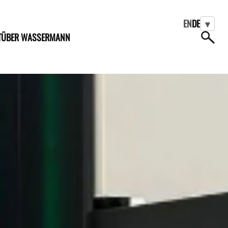
EN
DE
▾
T
ÜBER WASSERMANN