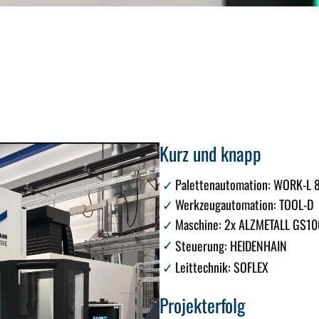
Kurz und knapp
Palettenautomation
:
WORK-L 
Werkzeugautomation:
TOOL-D
Maschine:
2x ALZMETALL GS10
Steuerung:
HEIDENHAIN
Leittechnik:
SOFLEX
Projekterfolg