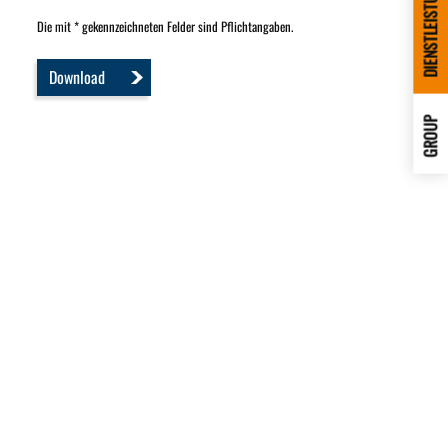
DIENSTLEISTUNGEN
Die mit * gekennzeichneten Felder sind Pflichtangaben.
Download
GROUP
Ihre Ansprechpartner
für Automationslösungen
Sebastian Auth
Dipl.-Ing. (FH)