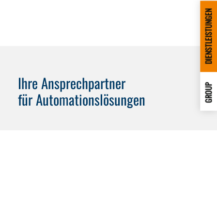
DIENSTLEISTUNGEN
Ihre Ansprechpartner
GROUP
für Automationslösungen
+49 (0) 151 146 177 39
+49 (0) 6659 82-67
s.auth
@
wassermann-technologie.de