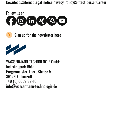
Downloads
Sitemap
Legal notice
Privacy Policy
Contact person
Career
Follow us on
Sign up for the newsletter here
WASSERMANN TECHNOLOGIE GmbH
Industriepark Rhön
Bürgermeister-Ebert-Straße 5
36124 Eichenzell
+49 (0) 6659 82-10
info
@
wassermann-technologie.de