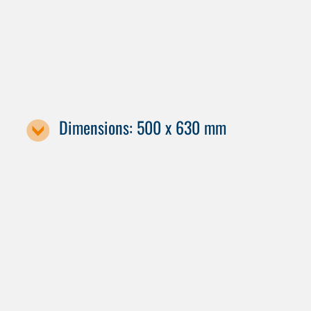
F 5000
F 6000
Dimensions: 500 x 630 mm
Machine designation / pallet size
H 4000
H 5000