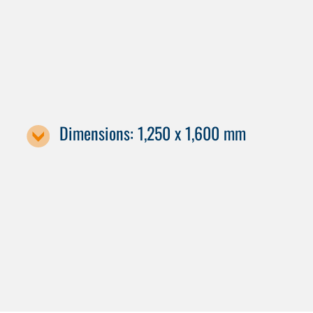
FP 14000
FP 10000
Dimensions: 1,250 x 1,600 mm
Machine designation / pallet size
FP 16000