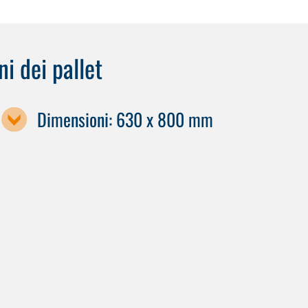
i dei pallet
Dimensioni: 630 x 800 mm
Designazione della macchina / dimensione del pallet
X70
H 80