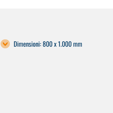
Dimensioni: 800 x 1.000 mm
Designazione della macchina / dimensione del pallet
S90
S100
X80
X90
H 100