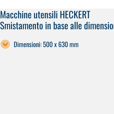
Macchine utensili HECKERT
Smistamento in base alle dimension
Dimensioni: 500 x 630 mm
Designazione della macchina
X50
H 50
H 60
H 70