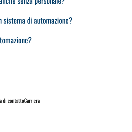
 anche senza personale?
n sistema di automazione?
utomazione?
a di contatto
Carriera