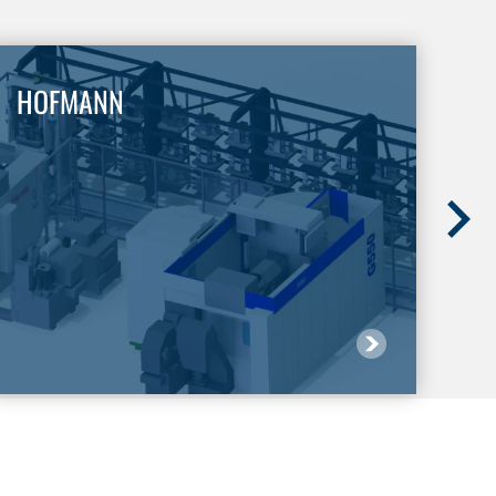
HOFMANN
In