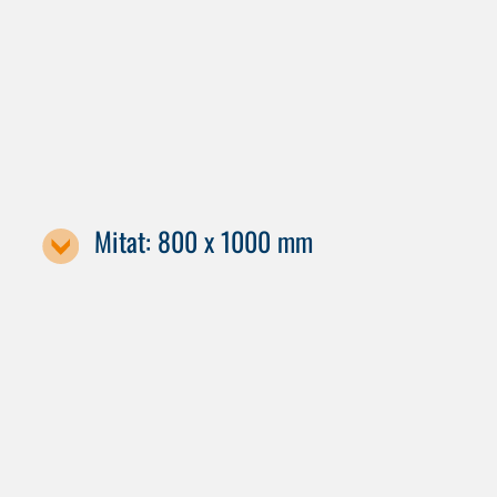
Koneen nimike / kuormalavan koko
X70
H 80
Mitat: 800 x 1000 mm
Koneen nimike / kuormalavan koko
S90
S100
X80
X90
H 100