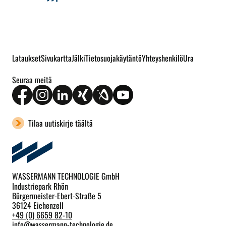
Lataukset
Sivukartta
Jälki
Tietosuojakäytäntö
Yhteyshenkilö
Ura
Seuraa meitä
Tilaa uutiskirje täältä
WASSERMANN TECHNOLOGIE GmbH
Industriepark Rhön
Bürgermeister-Ebert-Straße 5
36124 Eichenzell
+49 (0) 6659 82-10
info
@
wassermann-technologie.de