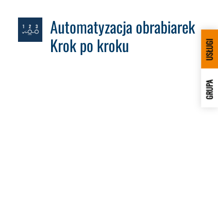
Automatyzacja obrabiarek
Krok po kroku
USŁUGI
GRUPA
Zalecamy następujące kroki
Automatyzacja detali
– dla zmian bezzałogowych
Automatyzacja narzędzi
– dla jeszcze większej
elastyczności
Cyfryzacja
– dla maksymalnej przejrzystości
Szybki start