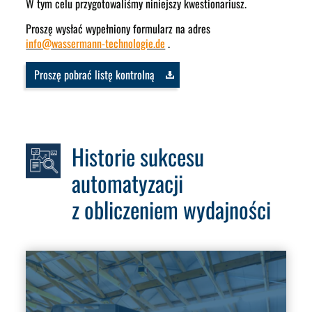
W tym celu przygotowaliśmy niniejszy kwestionariusz.
Proszę wysłać wypełniony formularz na adres
info
@
wassermann-technologie.de
.
Proszę pobrać listę kontrolną
Historie sukcesu
automatyzacji
z obliczeniem wydajności