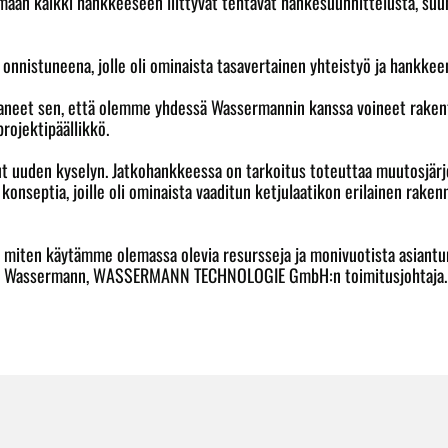
kaikki hankkeeseen liittyvät tehtävät hankesuunnittelusta, suunnit
nnistuneena, jolle oli ominaista tasavertainen yhteistyö ja hankkee
aneet sen, että olemme yhdessä Wassermannin kanssa voineet rakent
rojektipäällikkö.
 uuden kyselyn. Jatkohankkeessa on tarkoitus toteuttaa muutosjärje
septia, joille oli ominaista vaaditun ketjulaatikon erilainen raken
, miten käytämme olemassa olevia resursseja ja monivuotista asiant
astian Wassermann, WASSERMANN TECHNOLOGIE GmbH:n toimitusjohtaja.