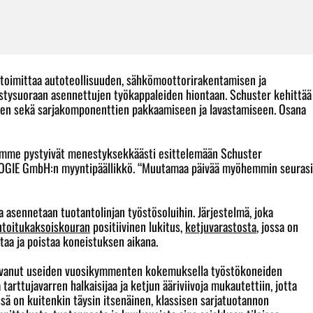
e toimittaa autoteollisuuden, sähkömoottorirakentamisen ja
pystysuoraan asennettujen työkappaleiden hiontaan. Schuster kehittää
kseen sekä sarjakomponenttien pakkaamiseen ja lavastamiseen. Osana
jämme pystyivät menestyksekkäästi esittelemään Schuster
OGIE GmbH:n myyntipäällikkö. “Muutamaa päivää myöhemmin seurasi
ka asennetaan tuotantolinjan työstösoluihin. Järjestelmä, joka
ntoitu
kaksoiskouran
positiivinen lukitus,
ketjuvarastosta
, jossa on
taa ja poistaa koneistuksen aikana.
asvanut useiden vuosikymmenten kokemuksella työstökoneiden
rttujavarren halkaisijaa ja ketjun ääriviivoja mukautettiin, jotta
ssä on kuitenkin täysin itsenäinen, klassisen sarjatuotannon