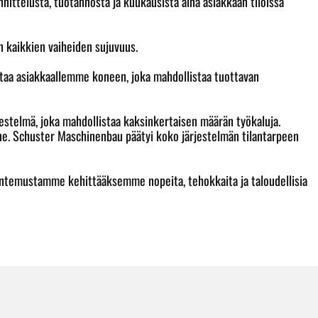
telusta, tuotannosta ja kuukausista aina asiakkaan tiloissa
n kaikkien vaiheiden sujuvuus.
aa asiakkaallemme koneen, joka mahdollistaa tuottavan
stelmä, joka mahdollistaa kaksinkertaisen määrän työkaluja.
ne. Schuster Maschinenbau päätyi koko järjestelmän tilantarpeen
untemustamme kehittääksemme nopeita, tehokkaita ja taloudellisia