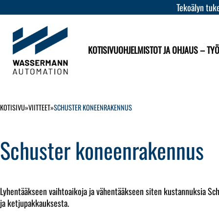
Tekoälyn tuke
KOTISIVU
OHJELMISTOT JA OHJAUS – TY
KOTISIVU
»
VIITTEET
»
SCHUSTER KONEENRAKENNUS
Schuster koneenrakennus
Lyhentääkseen vaihtoaikoja ja vähentääkseen siten kustannuksia S
ja ketjupakkauksesta.