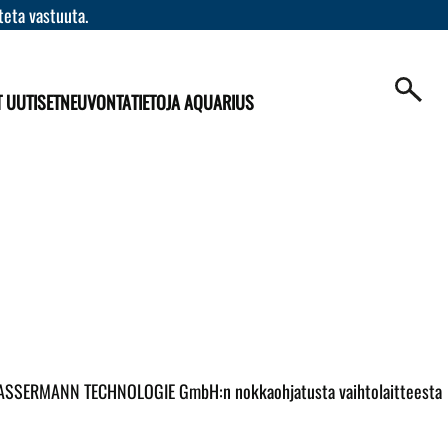
teta vastuuta.
T UUTISET
NEUVONTA
TIETOJA AQUARIUS
uu WASSERMANN TECHNOLOGIE GmbH:n nokkaohjatusta vaihtolaitteesta