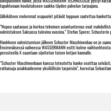
ulkopuolinen hanke, jossa WASSERMANN TECHNOLOGIE pystyi kattamaan 
tapahtuvaan koulutukseen saakka täyden palvelun tarjoajana.
Jälkikäteen molemmat osapuolet pitävät loppuun saatettua hanketta o
“Nopea saatavuus ja korkea tekninen asiantuntemus ovat mahdollist
valmistuksen Saksassa tulevina vuosina.” Stefan Sporer, Schusterin p
Hankkeen valmistumisen jälkeen Schuster Maschinenbau on jo saanut
Ensimmäisessä vaiheessa WASSERMANN esitti kolme vaihtoehtoista kon
perusteella X-suuntaan sijoitetun toisen ketjun kannalle.
“Schuster Maschinenbaun kanssa toteutettu hanke osoittaa selvästi
ratkaisuja asiakkaidemme yksilöllisiin tarpeisiin”, korostaa Seb