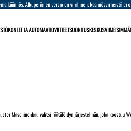
ma käännös. Alkuperäinen versio on virallinen; käännösvirheistä ei o
ÖSTÖKONEET JA AUTOMAATIO
VIITTEET
SUORITUSKESKUS
VIIMEISIMMÄ
chuster Maschinenbau valitsi räätälöidyn järjestelmän, joka koost