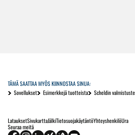
TÄMÄ SAATTAA MYÖS KIINNOSTAA SINUA:
Sovellukset
Esimerkkejä tuotteista
Scheldin valmistuste
Lataukset
Sivukartta
Jälki
Tietosuojakäytäntö
Yhteyshenkilö
Ura
Seuraa meitä