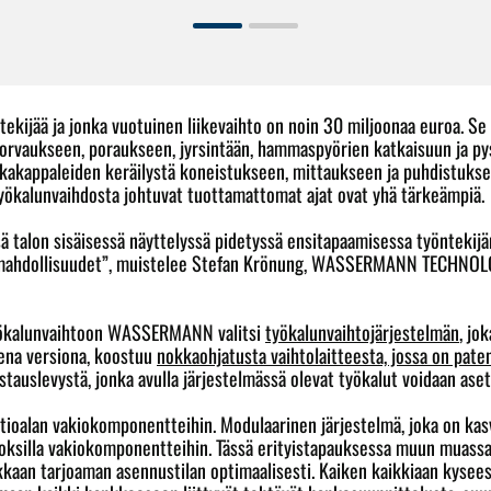
tekijää ja jonka vuotuinen liikevaihto on noin 30 miljoonaa euroa. S
ja sorvaukseen, poraukseen, jyrsintään, hammaspyörien katkaisuun ja 
raakakappaleiden keräilystä koneistukseen, mittaukseen ja puhdistu
yökalunvaihdosta johtuvat tuottamattomat ajat ovat yhä tärkeämpiä.
 talon sisäisessä näyttelyssä pidetyssä ensitapaamisessa työnteki
timahdollisuudet”, muistelee Stefan Krönung, WASSERMANN TECHNOL
yökalunvaihtoon WASSERMANN valitsi
työkalunvaihtojärjestelmän
, jo
ena versiona, koostuu
nokkaohjatusta vaihtolaitteesta, jossa on pate
auslevystä, jonka avulla järjestelmässä olevat työkalut voidaan aset
ioalan vakiokomponentteihin. Modulaarinen järjestelmä, joka on k
oksilla vakiokomponentteihin. Tässä erityistapauksessa muun muassa ta
iakkaan tarjoaman asennustilan optimaalisesti. Kaiken kaikkiaan kysee