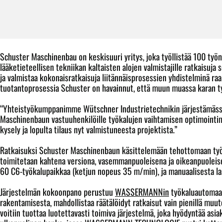
Schuster Maschinenbau on keskisuuri yritys, joka työllistää 100 työn
lääketieteellisen tekniikan kaltaisten alojen valmistajille ratkaisu
ja valmistaa kokonaisratkaisuja liitännäisprosessien yhdistelminä 
tuotantoprosessia Schuster on havainnut, että muun muassa karan t
“Yhteistyökumppanimme Wütschner Industrietechnikin järjestämässä
Maschinenbaun vastuuhenkilöille työkalujen vaihtamisen optimoin
kysely ja lopulta tilaus nyt valmistuneesta projektista.”
Ratkaisuksi Schuster Maschinenbaun käsittelemään tehottomaan t
toimitetaan kahtena versiona, vasemmanpuoleisena ja oikeanpuoleis
60 C6-työkalupaikkaa (ketjun nopeus 35 m/min), ja manuaalisesta last
Järjestelmän kokoonpano perustuu
WASSERMANNin
työkaluautomaat
rakentamisesta, mahdollistaa räätälöidyt ratkaisut vain pienillä muut
voitiin tuottaa luotettavasti toimiva järjestelmä, joka hyödyntää as