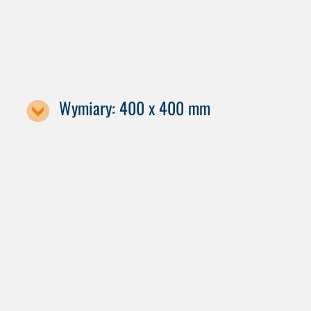
C 22
Wymiary: 400 x 400 mm
Oznaczenie maszyny / rozmiar palety
C 42 GEN2