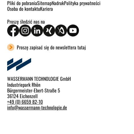
Pliki do pobrania
Sitemap
Nadruk
Polityka prywatności
Osoba do kontaktu
Kariera
Proszę śledzić nas na
Proszę zapisać się do newslettera tutaj
WASSERMANN TECHNOLOGIE GmbH
Industriepark Rhön
Bürgermeister-Ebert-Straße 5
36124 Eichenzell
+49 (0) 6659 82-10
info
@
wassermann-technologie.de