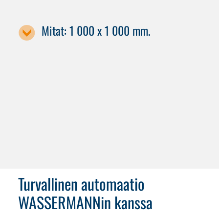
Mitat: 1 000 x 1 000 mm.
Koneen nimike / kuormalavan koko
C 52
C 62
Turvallinen automaatio
WASSERMANNin kanssa