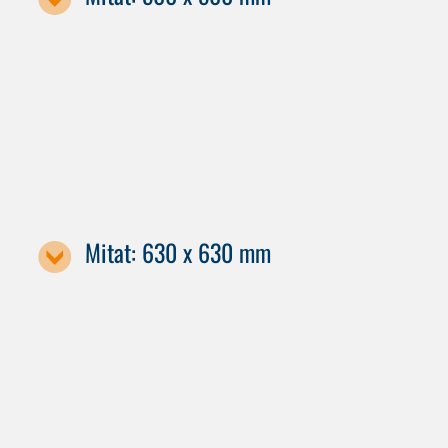
Koneen nimitys
C 42 GEN2
Mitat: 630 x 630 mm
Koneen nimike / kuormalavan koko
C 42 GEN2