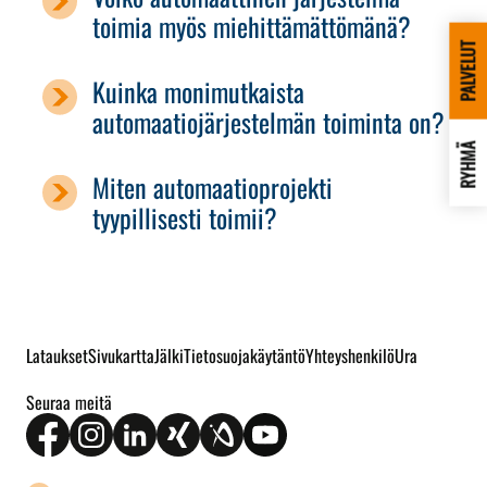
toimia myös miehittämättömänä?
PALVELUT
Kuinka monimutkaista
automaatiojärjestelmän toiminta on?
RYHMÄ
Miten automaatioprojekti
tyypillisesti toimii?
Lataukset
Sivukartta
Jälki
Tietosuojakäytäntö
Yhteyshenkilö
Ura
Seuraa meitä