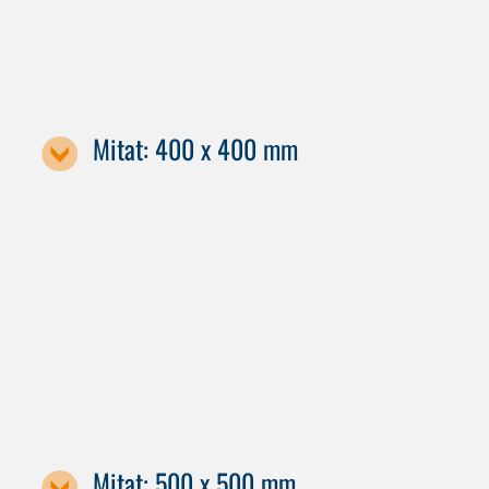
Mitat: 400 x 400 mm
Koneen nimike / kuormalavan koko
C 42 GEN2
Mitat: 500 x 500 mm