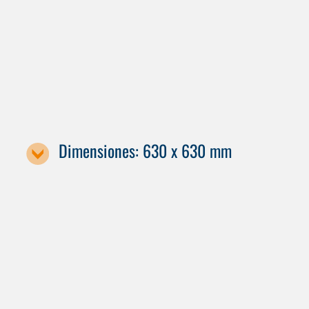
Designación de la máquina
C 42 GEN2
Dimensiones: 630 x 630 mm
Designación de la máquina / tamaño de la paleta
C 42 GEN2