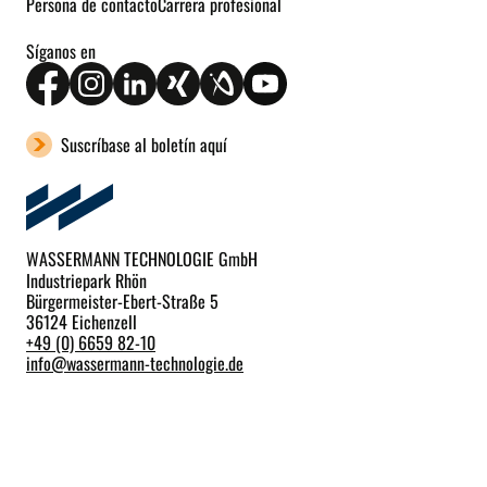
Persona de contacto
Carrera profesional
Síganos en
Suscríbase al boletín aquí
WASSERMANN TECHNOLOGIE GmbH
Industriepark Rhön
Bürgermeister-Ebert-Straße 5
36124 Eichenzell
+49 (0) 6659 82-10
info
@
wassermann-technologie.de