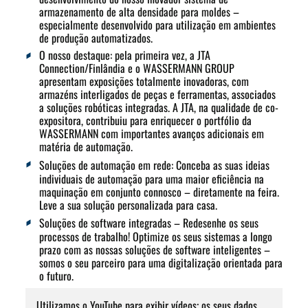
armazenamento de alta densidade para moldes –
especialmente desenvolvido para utilização em ambientes
de produção automatizados.
O nosso destaque
: pela primeira vez, a JTA
Connection/Finlândia e o WASSERMANN GROUP
apresentam exposições totalmente inovadoras, com
armazéns interligados de peças e ferramentas, associados
a soluções robóticas integradas. A JTA, na qualidade de co-
expositora, contribuiu para enriquecer o portfólio da
WASSERMANN com importantes avanços adicionais em
matéria de automação.
Soluções de automação em rede
: Conceba as suas ideias
individuais de automação para uma maior eficiência na
maquinação em conjunto connosco – diretamente na feira.
Leve a sua solução personalizada para casa.
Soluções de software integradas
– Redesenhe os seus
processos de trabalho! Optimize os seus sistemas a longo
prazo com as nossas soluções de software inteligentes –
somos o seu parceiro para uma digitalização orientada para
o futuro.
Utilizamos o YouTube para exibir vídeos; os seus dados