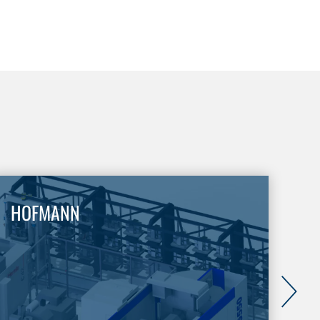
HOFMANN
G