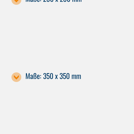
Maschinenbezeichnung
MILL P 500 U
Maße: 350 x 350 mm
Maschinenbezeichnung / Palettengröße
MILL P 800 U
MILL E 1000 U